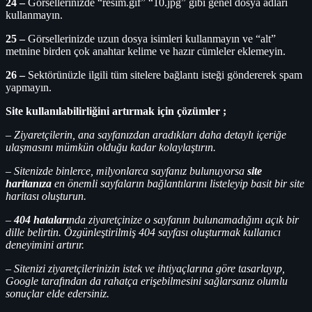
24 –
Görsellerinizde “resim.gif” “10.jpg” gibi genel dosya adları
kullanmayın.
25 –
Görsellerinizde uzun dosya isimleri kullanmayın ve “alt”
metnine birden çok anahtar kelime ve hazır cümleler eklemeyin.
26 –
Sektörünüzle ilgili tüm sitelere bağlantı isteği göndererek spam
yapmayın.
Site kullanılabilirliğini artırmak için çözümler ;
– Ziyaretçilerin, ana sayfanızdan aradıkları daha detaylı içeriğe
ulaşmasını mümkün olduğu kadar kolaylaştırın.
– Sitenizde binlerce, milyonlarca sayfanız bulunuyorsa
site
haritanıza
en önemli sayfaların bağlantılarını listeleyip basit bir site
haritası oluşturun.
–
404 hataları
nda ziyaretçinize o sayfanın bulunamadığını açık bir
dille belirtin. Özgünleştirilmiş 404 sayfası oluşturmak kullanıcı
deneyimini artırır.
– Sitenizi ziyaretçilerinizin istek ve ihtiyaçlarına göre tasarlayıp,
Google tarafından da rahatça erişebilmesini sağlarsanız olumlu
sonuçlar elde edersiniz.